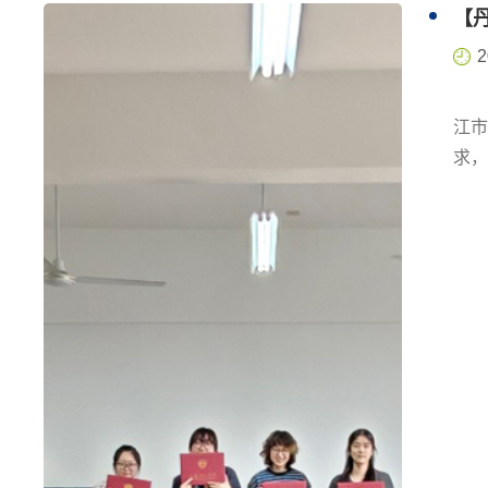
2
五年
江市
求，
获