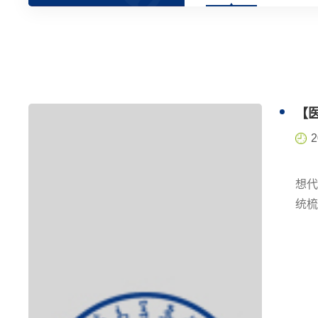
【
2
7
想
统
点