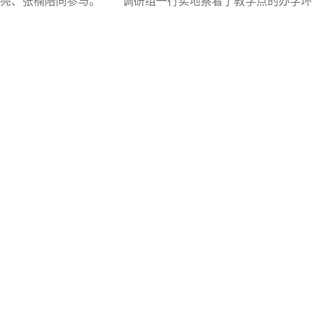
钱亮、张楠陪同参与。 调研组一行实地察看了教学点的办学环
于教学点发展历程、站点建设、日常管理等方面的系统汇报，并