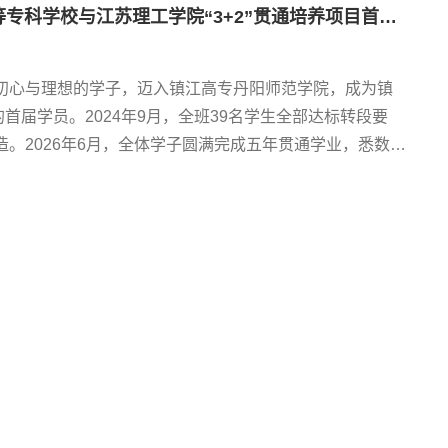
【丹阳师范学院】五年磨一剑，今朝试锋芒——记镇江市高等专科学校与江苏理工学院“3+2”贯通培养项目首届毕业生24学前2WBS班
育初心与理想的学子，迈入镇江高专丹阳师范学院，成为镇
首届学员。2024年9月，全班39名学生全部达标转段要
造。2026年6月，全体学子圆满完成五年贯通学业，悉数斩