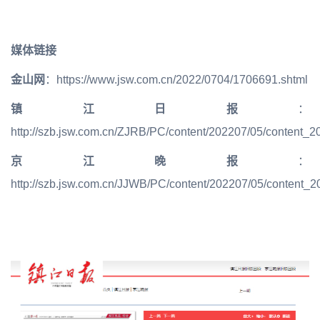
媒体链接
金山网
：https://www.jsw.com.cn/2022/0704/1706691.shtml
镇江日报
：
http://szb.jsw.com.cn/ZJRB/PC/content/202207/05/content_2
京江晚报
：
http://szb.jsw.com.cn/JJWB/PC/content/202207/05/content_2