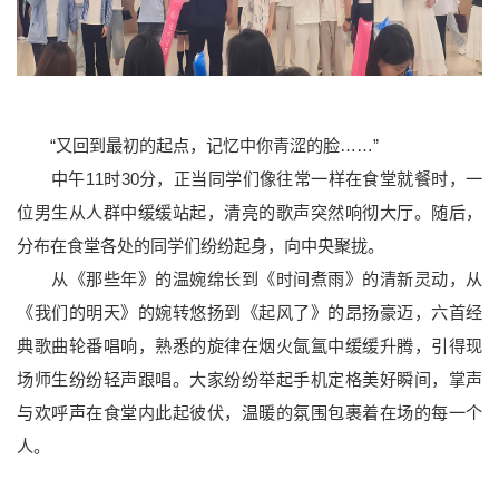
“又回到最初的起点，记忆中你青涩的脸……”
中午11时30分，正当同学们像往常一样在食堂就餐时，一
位男生从人群中缓缓站起，清亮的歌声突然响彻大厅。随后，
分布在食堂各处的同学们纷纷起身，向中央聚拢。
从《那些年》的温婉绵长到《时间煮雨》的清新灵动，从
《我们的明天》的婉转悠扬到《起风了》的昂扬豪迈，六首经
典歌曲轮番唱响，熟悉的旋律在烟火氤氲中缓缓升腾，引得现
场师生纷纷轻声跟唱。大家纷纷举起手机定格美好瞬间，掌声
与欢呼声在食堂内此起彼伏，温暖的氛围包裹着在场的每一个
人。