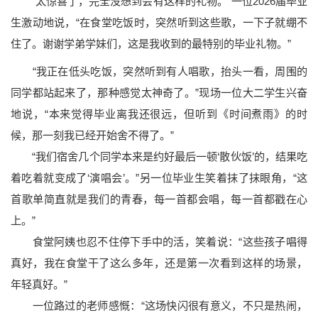
“太惊喜了，完全没想到会有这样的礼物。”一位2026届毕业
生激动地说，“在食堂吃饭时，突然听到这些歌，一下子就绷不
住了。谢谢学弟学妹们，这是我收到的最特别的毕业礼物。”
“我正在低头吃饭，突然听到有人唱歌，抬头一看，周围的
同学都站起来了，那种感觉太神奇了。”现场一位大二学生兴奋
地说，“本来觉得毕业离我还很远，但听到《时间煮雨》的时
候，那一刻我已经开始舍不得了。”
“我们宿舍几个同学本来是约好最后一顿‘散伙饭’的，结果吃
着吃着就变成了‘演唱会’。”另一位毕业生笑着抹了抹眼角，“这
首歌单简直就是我们的青春，每一首都会唱，每一首都戳在心
上。”
食堂阿姨也忍不住停下手中的活，笑着说：“这些孩子唱得
真好，我在食堂干了这么多年，还是第一次看到这样的场景，
年轻真好。”
一位路过的老师感慨：“这场快闪很有意义，不只是热闹，