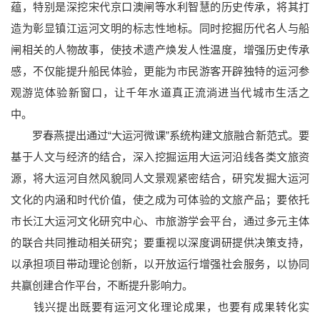
蕴，特别是深挖宋代京口澳闸等水利智慧的历史传承，将其打
造为彰显镇江运河文明的标志性地标。同时挖掘历代名人与船
闸相关的人物故事，使技术遗产焕发人性温度，增强历史传承
感，不仅能提升船民体验，更能为市民游客开辟独特的运河参
观游览体验新窗口，让千年水道真正流淌进当代城市生活之
中。
罗春燕提出通过“大运河微课”系统构建文旅融合新范式。要
基于人文与经济的结合，深入挖掘运用大运河沿线各类文旅资
源，将大运河自然风貌同人文景观紧密结合，研究发掘大运河
文化的内涵和时代价值，使之成为可体验的文旅产品；要依托
市长江大运河文化研究中心、市旅游学会平台，通过多元主体
的联合共同推动相关研究；要重视以深度调研提供决策支持，
以承担项目带动理论创新，以开放运行增强社会服务，以协同
共赢创建合作平台，不断提升影响力。
钱兴提出既要有运河文化理论成果，也要有成果转化实