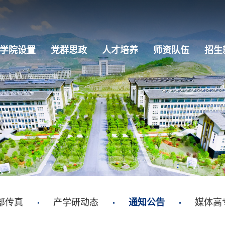
学院设置
党群思政
人才培养
师资队伍
招生
部传真
产学研动态
通知公告
媒体高